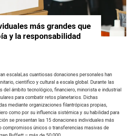
viduales más grandes que
pía y la responsabilidad
gran escalaLas cuantiosas donaciones personales han
ario, científico y cultural a escala global. Durante las
el ámbito tecnológico, financiero, minorista e industrial
ulares para combatir retos planetarios. Dichas
das mediante organizaciones filantrópicas propias,
ero como por su influencia sistémica y su habilidad para
ión se presentan las 15 donaciones individuales más
do compromisos únicos o transferencias masivas de
arren Buffett – más de 50.000…