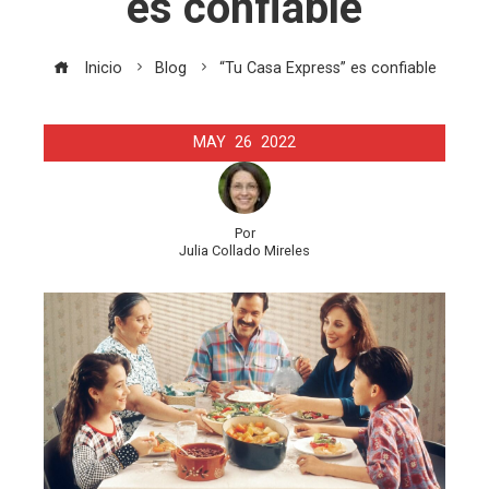
es confiable
Inicio
Blog
“Tu Casa Express” es confiable
MAY
26
2022
Por
Julia Collado Mireles