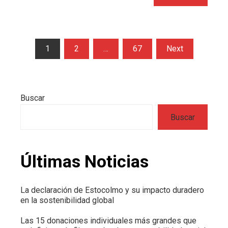
Paginación
1
2
…
67
Next
de
entradas
Buscar
Buscar
Últimas Noticias
La declaración de Estocolmo y su impacto duradero
en la sostenibilidad global
Las 15 donaciones individuales más grandes que