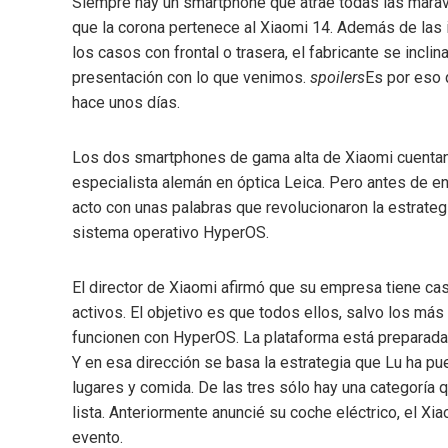
Siempre hay un smartphone que atrae todas las marav
que la corona pertenece al Xiaomi 14. Además de las 
los casos con frontal o trasera, el fabricante se incl
presentación con lo que venimos.
spoilers
Es por eso 
hace unos días.
Los dos smartphones de gama alta de Xiaomi cuentan 
especialista alemán en óptica Leica. Pero antes de entr
acto con unas palabras que revolucionaron la estrateg
sistema operativo HyperOS.
El director de Xiaomi afirmó que su empresa tiene cas
activos. El objetivo es que todos ellos, salvo los más
funcionen con HyperOS. La plataforma está preparada p
Y en esa dirección se basa la estrategia que Lu ha pu
lugares y comida. De las tres sólo hay una categoría q
lista. Anteriormente anuncié su coche eléctrico, el X
evento.