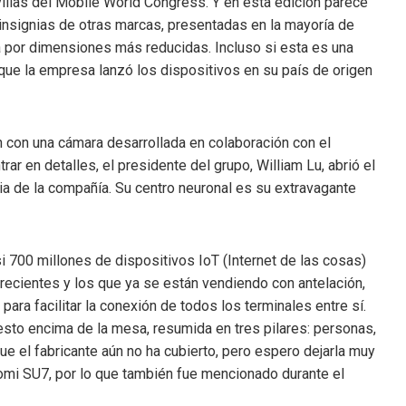
illas del Mobile World Congress. Y en esta edición parece
insignias de otras marcas, presentadas en la mayoría de
ina por dimensiones más reducidas. Incluso si esta es una
que la empresa lanzó los dispositivos en su país de origen
con una cámara desarrollada en colaboración con el
ar en detalles, el presidente del grupo, William Lu, abrió el
ia de la compañía. Su centro neuronal es su extravagante
i 700 millones de dispositivos IoT (Internet de las cosas)
 recientes y los que ya se están vendiendo con antelación,
ara facilitar la conexión de todos los terminales entre sí.
esto encima de la mesa, resumida en tres pilares: personas,
ue el fabricante aún no ha cubierto, pero espero dejarla muy
iaomi SU7, por lo que también fue mencionado durante el