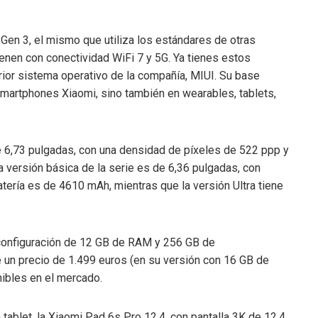
Gen 3, el mismo que utiliza los estándares de otras
nen con conectividad WiFi 7 y 5G. Ya tienes estos
rior sistema operativo de la compañía, MIUI. Su base
smartphones Xiaomi, sino también en wearables, tablets,
e 6,73 pulgadas, con una densidad de píxeles de 522 ppp y
a versión básica de la serie es de 6,36 pulgadas, con
ería es de 4610 mAh, mientras que la versión Ultra tiene
 configuración de 12 GB de RAM y 256 GB de
e un precio de 1.499 euros (en su versión con 16 GB de
ibles en el mercado.
tablet, la Xiaomi Pad 6s Pro 12.4, con pantalla 3K de 12,4