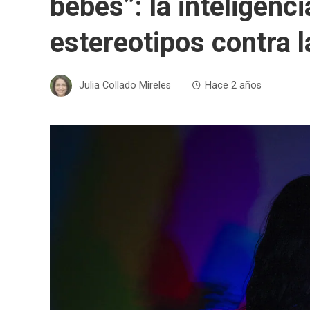
bebés”: la inteligenci
estereotipos contra 
Julia Collado Mireles
Hace 2 años