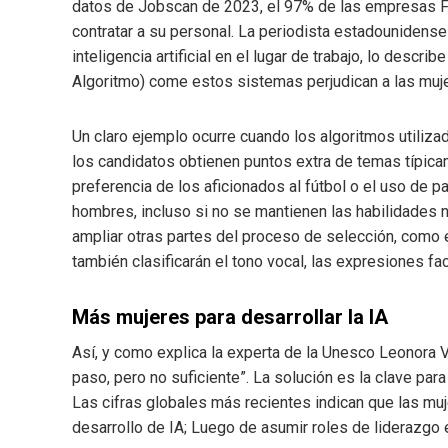
datos de Jobscan de 2023, el 97% de las empresas Fort
contratar a su personal. La periodista estadounidense
inteligencia artificial en el lugar de trabajo, lo descri
Algoritmo) come estos sistemas perjudican a las muje
Un claro ejemplo ocurre cuando los algoritmos utiliza
los candidatos obtienen puntos extra de temas típica
preferencia de los aficionados al fútbol o el uso de 
hombres, incluso si no se mantienen las habilidades 
ampliar otras partes del proceso de selección, como e
también clasificarán el tono vocal, las expresiones fac
Más mujeres para desarrollar la IA
Así, y como explica la experta de la Unesco Leonora 
paso, pero no suficiente”. La solución es la clave par
Las cifras globales más recientes indican que las m
desarrollo de IA; Luego de asumir roles de liderazgo 