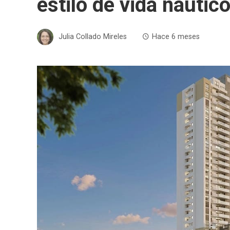
estilo de vida náutico
Julia Collado Mireles
Hace 6 meses