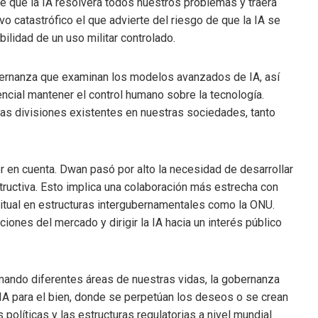
de que la IA resolverá todos nuestros problemas y traerá
vo catastrófico el que advierte del riesgo de que la IA se
bilidad de un uso militar controlado.
obernanza que examinan los modelos avanzados de IA, así
cial mantener el control humano sobre la tecnología.
las divisiones existentes en nuestras sociedades, tanto
er en cuenta. Dwan pasó por alto la necesidad de desarrollar
tructiva. Esto implica una colaboración más estrecha con
itual en estructuras intergubernamentales como la ONU.
ciones del mercado y dirigir la IA hacia un interés público
mando diferentes áreas de nuestras vidas, la gobernanza
a IA para el bien, donde se perpetúan los deseos o se crean
olíticas y las estructuras regulatorias a nivel mundial.