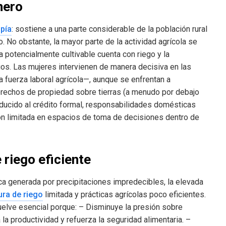
nero
opía
: sostiene a una parte considerable de la población rural
o. No obstante, la mayor parte de la actividad agrícola se
a potencialmente cultivable cuenta con riego y la
sgos. Las mujeres intervienen de manera decisiva en las
 fuerza laboral agrícola—, aunque se enfrentan a
erechos de propiedad sobre tierras (a menudo por debajo
educido al crédito formal, responsabilidades domésticas
ión limitada en espacios de toma de decisiones dentro de
 riego eficiente
ica generada por precipitaciones impredecibles, la elevada
ura de riego
limitada y prácticas agrícolas poco eficientes.
elve esencial porque: – Disminuye la presión sobre
a productividad y refuerza la seguridad alimentaria. –