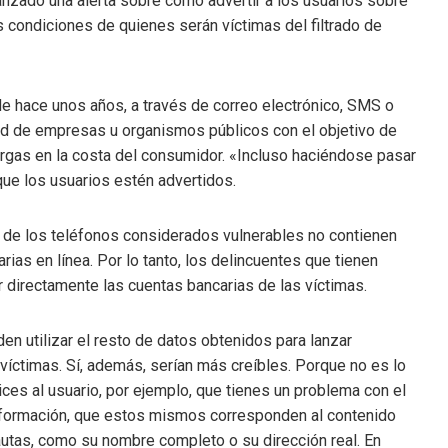
nzado una alerta sobre cómo advertir a los usuarios sobre
 condiciones de quienes serán víctimas del filtrado de
e hace unos años, a través de correo electrónico, SMS o
idad de empresas u organismos públicos con el objetivo de
cargas en la costa del consumidor. «Incluso haciéndose pasar
ue los usuarios estén advertidos.
 de los teléfonos considerados vulnerables no contienen
rias en línea. Por lo tanto, los delincuentes que tienen
r directamente las cuentas bancarias de las víctimas.
n utilizar el resto de datos obtenidos para lanzar
víctimas. Sí, además, serían más creíbles. Porque no es lo
ices al usuario, por ejemplo, que tienes un problema con el
 información, que estos mismos corresponden al contenido
nautas, como su nombre completo o su dirección real. En