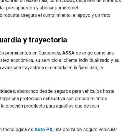
radoras en Guatemala, como ASSA, disponen de entornos
itar presupuestos y abonar por internet.
d robusta asegura el cumplimiento, el apoyo y un trato
ardia y trayectoria
ás prominentes en Guatemala,
ASSA
se erige como una
ustez económica, su servicio al cliente individualizado y su
avala una trayectoria cimentada en la fiabilidad, la
esidades, abarcando desde seguros para vehículos hasta
ntegra una protección exhaustiva con procedimientos
 la elección predilecta para aquellos que desean
n tecnológica es
Auto PX
, una póliza de seguro vehicular