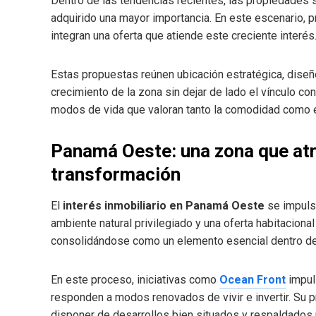
Dentro de las tendencias recientes, las propiedades s
adquirido una mayor importancia. En este escenario, 
integran una oferta que atiende este creciente interés
Estas propuestas reúnen ubicación estratégica, diseñ
crecimiento de la zona sin dejar de lado el vínculo c
modos de vida que valoran tanto la comodidad como e
Panamá Oeste: una zona que at
transformación
El
interés inmobiliario en Panamá Oeste
se impuls
ambiente natural privilegiado y una oferta habitaciona
consolidándose como un elemento esencial dentro del
En este proceso, iniciativas como
Ocean Front
impuls
responden a modos renovados de vivir e invertir. Su p
disponer de desarrollos bien situados y respaldados 