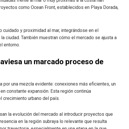
ituadas frente al mar o muy próximas a la costa han
proyectos como Ocean Front, establecidos en Playa Dorada,
.
o cuidado y proximidad al mar, integrándose en el
on la ciudad. También muestran cómo el mercado se ajusta a
l entorno.
raviesa un marcado proceso de
a por una mezcla evidente: conexiones más eficientes, un
l en constante expansión. Esta región continúa
 crecimiento urbano del país.
an la evolución del mercado al introducir proyectos que
resencia en la región subraya lo relevante que resulta
por trayectoria, especialmente en una etapa en la que