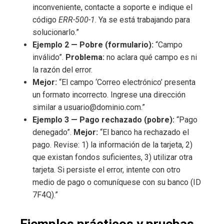
inconveniente, contacte a soporte e indique el
código
ERR-500-1
. Ya se está trabajando para
solucionarlo.”
Ejemplo 2 — Pobre (formulario):
“Campo
inválido”.
Problema:
no aclara qué campo es ni
la razón del error.
Mejor:
“El campo ‘Correo electrónico’ presenta
un formato incorrecto. Ingrese una dirección
similar a usuario@dominio.com.”
Ejemplo 3 — Pago rechazado (pobre):
“Pago
denegado”.
Mejor:
“El banco ha rechazado el
pago. Revise: 1) la información de la tarjeta, 2)
que existan fondos suficientes, 3) utilizar otra
tarjeta. Si persiste el error, intente con otro
medio de pago o comuníquese con su banco (ID
7F4Q).”
Ejemplos prácticos y pruebas